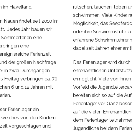
n im Havelland.
rutschen, tauchen, toben u
schwimmen. Viele Kinder n
Nauen findet seit 2010 im
Möglichkeit, das Seepferd
t. Jedes Jahr bauen wir
oder ihre Schwimmstufe zu 
n Sommerferien eine
erfahrene Schwimmlehrerin
erbringen eine
dabei seit Jahren ehrenamtl
eignisreiche Ferienzeit
rund der großen Nachfrage
Das Ferienlager wird durch 
ger in zwei Durchgängen
ehrenamtlichen Unterstütze
s Freitag verbringen ca. 70
ermöglicht. Viele von ihne
schen 6 und 12 Jahren mit
Vorfeld die Jugendleitercar
erien.
bereiten sich so auf die A
Ferienlager vor. Ganz beson
ser Ferienlager ein
auf die vielen Ehrenamtliche
 welches von den Kindern
dem Ferienlager teilnahmen
szeit vorgeschlagen und
Jugendliche bei dem Ferien