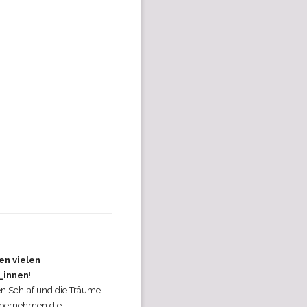
en vielen
_innen
!
n Schlaf und die Träume
 übernehmen die