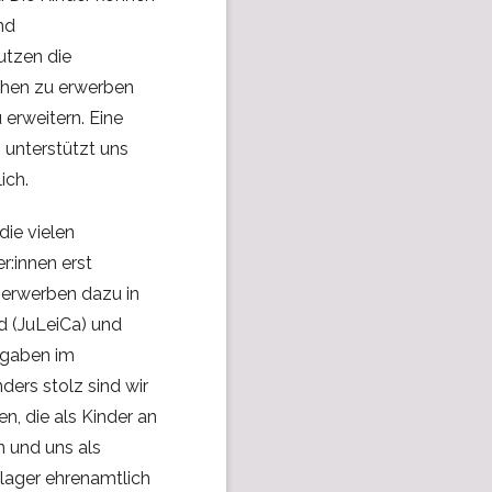
nd
utzen die
chen zu erwerben
erweitern. Eine
 unterstützt uns
ich.
die vielen
r:innen erst
n erwerben dazu in
d (JuLeiCa) und
ufgaben im
ders stolz sind wir
n, die als Kinder an
 und uns als
lager ehrenamtlich