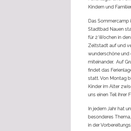
Kindern und Familie
Das Sommercamp in 
Stadtbad Nauen stat
für 2 Wochen in de
Zeltstadt auf und v
wunderschöne und er
miteinander. Auf G
findet das Ferienla
statt. Von Montag bi
Kinder im Alter zwi
uns einen Teil ihrer F
In jedem Jahr hat un
besonderes Thema,
in der Vorbereitung