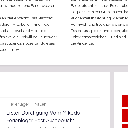
hen wunderschöne Ferienwochen
Badeaufsicht, machen Fotos, lobe
Gespenster in der Gruselnacht, h
seien hier erwähnt: Das Stadtbad
Küchenzelt in Ordnung, kleben P
deren Mitarbeiter_innen, die
Heimweh und trocknen die eine od
lschaft Havelland mbH, die
Essen aus, spielen und toben, übe
rnicke, die Freiwillige Feuerwehr
Schwimmabzeichen … und sind im
, das Jugendamt des Landkreises
die Kinder da.
 Nauen mbH.
Ferienlager
Nauen
Erster Durchgang Vom Mikado
Ferienlager Fast Ausgebucht