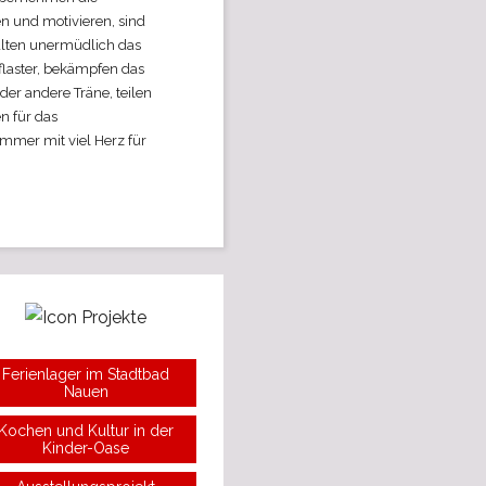
n und motivieren, sind
alten unermüdlich das
flaster, bekämpfen das
er andere Träne, teilen
n für das
mer mit viel Herz für
Ferienlager im Stadtbad
Nauen
Kochen und Kultur in der
Kinder-Oase