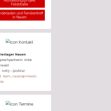
Ausstellungsprojekt
Feldstraße
nderladen und Familientreff
in Nauen
ienlager Nauen
prechpartnerin: Anke
nwald
: 0163 – 5216212
l:
team_nauen@mikado-
.de