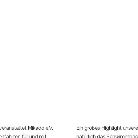
ihren
Heimatorten
im
Havelland
engagieren
und
beteiligen
wollten.
 veranstaltet Mikado e.V.
Ein großes Highlight unseres
enfahrten für und mit
natürlich das Schwimmbad.