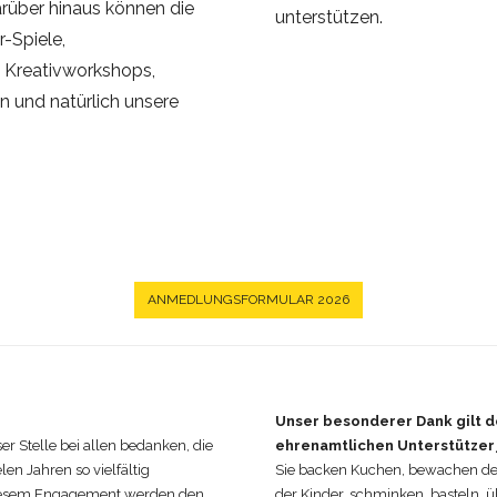
rüber hinaus können die
unterstützen.
r-Spiele,
, Kreativworkshops,
en und natürlich unsere
ANMEDLUNGSFORMULAR 2026
Unser besonderer Dank gilt d
r Stelle bei allen bedanken, die
ehrenamtlichen Unterstützer
len Jahren so vielfältig
Sie backen Kuchen, bewachen de
 diesem Engagement werden den
der Kinder, schminken, basteln,