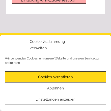
Einladung-um-Zuckerfest.pdf".
ihren
Heimatorten
im
Havelland
engagieren
und
beteiligen
Cookie-Zustimmung
© Mikado e.V. | Geschäftsstelle: Karl-Bernau-Ring 51 | 14641
wollten.
verwalten
Nauen | Tel.: 03321 – 49888 |
Impressum
|
Datenschutzerklärung
|
Cookie-Richtlinie
Wir verwenden Cookies, um unsere Website und unseren Service zu
optimieren.
Cookies akzeptieren
Ablehnen
Einstellungen anzeigen