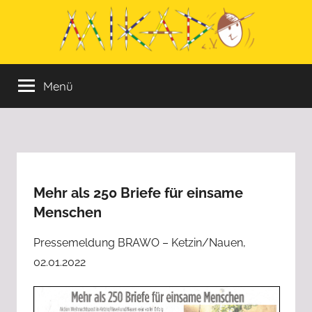
Zum
Inhalt
springen
Mikado
Mikado
Menü
e.V.
e:V.
wurde
im
Jahr
1996
von
Menschen
Mehr als 250 Briefe für einsame
ins
Menschen
Leben
gerufen,
Pressemeldung BRAWO – Ketzin/Nauen,
die
02.01.2022
sich
aktiv
in