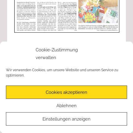
ihren
Heimatorten
im
Havelland
engagieren
und
beteiligen
Cookie-Zustimmung
wollten.
verwalten
Wir verwenden Cookies, um unsere Website und unseren Service zu
optimieren.
© Mikado e.V. | Geschäftsstelle: Karl-Bernau-Ring 51 | 14641
Nauen | Tel.: 03321 – 49888 |
Impressum
|
Cookies akzeptieren
Datenschutzerklärung
|
Cookie-Richtlinie
Ablehnen
Einstellungen anzeigen