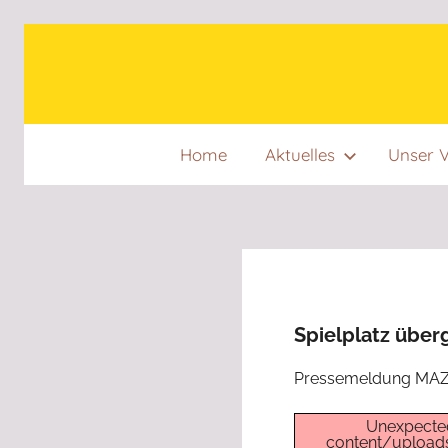
Zum
Inhalt
springen
Home
Aktuelles
Unser V
Spielplatz übe
Pressemeldung MAZ 
Unexpected
content/upload