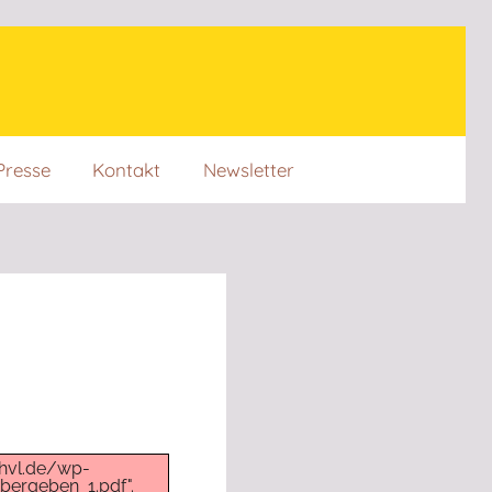
Presse
Kontakt
Newsletter
-hvl.de/wp-
ergeben_1.pdf".