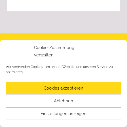
ihren
Heimatorten
im
Havelland
engagieren
und
© Mikado e.V. | Geschäftsstelle: Karl-Bernau-Ring 51 | 14641
beteiligen
Cookie-Zustimmung
Nauen | Tel.: 03321 – 49888 |
Impressum
|
wollten.
verwalten
Datenschutzerklärung
|
Cookie-Richtlinie
Wir verwenden Cookies, um unsere Website und unseren Service zu
optimieren.
Cookies akzeptieren
Ablehnen
Einstellungen anzeigen