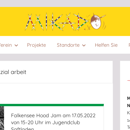
Mikado
Mikado
erein
Projekte
Standorte
Helfen Sie
e.V.
wurde
e:V.
im
Jahr
ial arbeit
1996
von
Menschen
M
ins
N
Leben
K
Falkensee Hood Jam am 17.05.2022
gerufen,
1
von 15-20 Uhr im Jugendclub
die
T
Saftladen