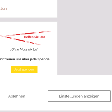
 Juni
„Ohne Moos nix los“
ir freuen uns über jede Spende!
Jetzt spenden!
Ablehnen
Einstellungen anzeigen
Datenschutzerklärung
|
Cookie-Richtlinie