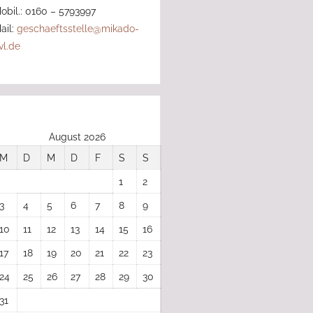
obil.: 0160 – 5793997
ail:
geschaeftsstelle@mikado-
vl.de
August 2026
M
D
M
D
F
S
S
1
2
3
4
5
6
7
8
9
10
11
12
13
14
15
16
17
18
19
20
21
22
23
24
25
26
27
28
29
30
31