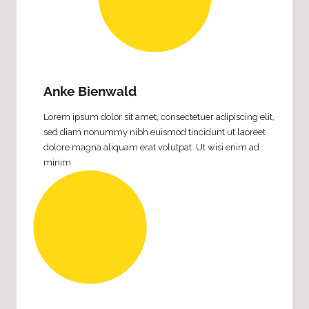
ihren
Heimatorten
im
Havelland
engagieren
Anke Bienwald
und
beteiligen
Lorem ipsum dolor sit amet, consectetuer adipiscing elit,
wollten.
sed diam nonummy nibh euismod tincidunt ut laoreet
dolore magna aliquam erat volutpat. Ut wisi enim ad
minim