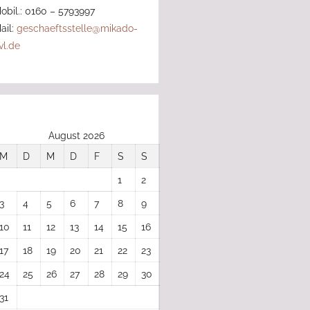
obil.: 0160 – 5793997
ail:
geschaeftsstelle@mikado-
vl.de
August 2026
M
D
M
D
F
S
S
1
2
3
4
5
6
7
8
9
10
11
12
13
14
15
16
17
18
19
20
21
22
23
24
25
26
27
28
29
30
31