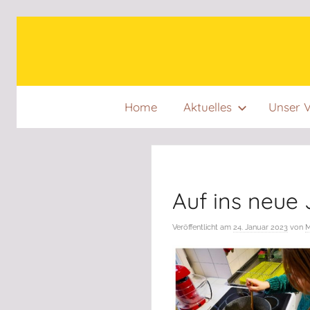
Zum
Inhalt
springen
Home
Aktuelles
Unser V
Auf ins neue 
Veröffentlicht am
24. Januar 2023
von
M