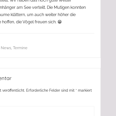
stellt. Wir haben das noch gute Wetter
nhänger am See verteilt. Die Mutigen konnten
äume klättern, um auch weiter höher die
hoffen, die Vögel freuen sich. 😁
,
News
,
Termine
entar
 veröffentlicht.
Erforderliche Felder sind mit
*
markiert