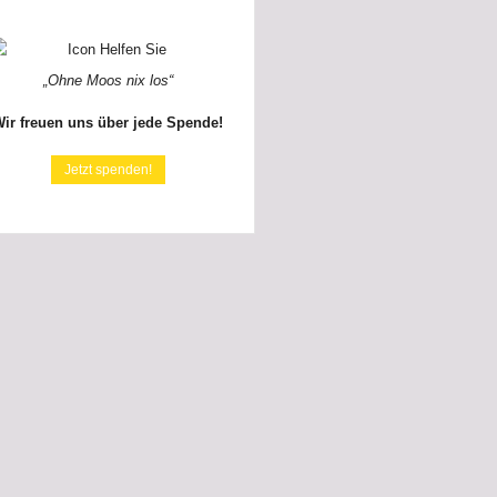
„Ohne Moos nix los“
ir freuen uns über jede Spende!
Jetzt spenden!