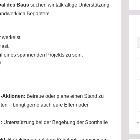
val des Baus
suchen wir tatkräftige Unterstützung
ihren
andwerklich Begabten!
Heimatorten
im
Havelland
 werkelst,
engagieren
hast,
und
eil eines spannenden Projekts zu sein,
beteiligen
!
wollten.
-Aktionen:
Betreue oder plane einen Stand zu
n – bringt gerne auch eure Eltern oder
:
Unterstützung bei der Begehung der Sporthalle
«
kt:
Bauaktionen auf dem Schulhof – gemeinsam