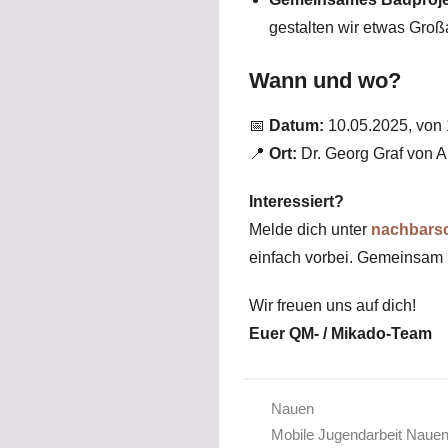
gestalten wir etwas Großa
Wann und wo?
📅
Datum:
10.05.2025, von 
📍
Ort:
Dr. Georg Graf von 
Interessiert?
Melde dich unter
nachbars
einfach vorbei. Gemeinsam 
Wir freuen uns auf dich!
Euer QM- / Mikado-Team
Nauen
Mobile Jugendarbeit Naue