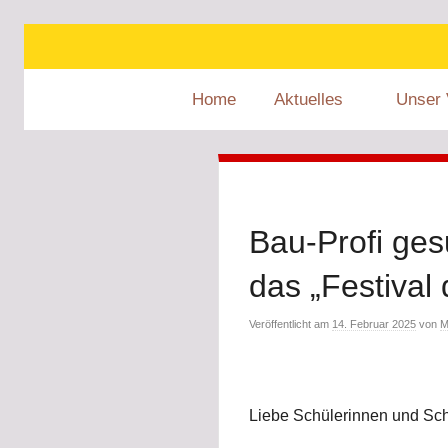
Zum
Inhalt
springen
Home
Aktuelles
Unser 
Bau-Profi ges
das „Festival
Veröffentlicht am
14. Februar 2025
von
M
Liebe Schülerinnen und Schü