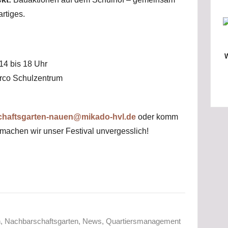
rtiges.
W
14 bis 18 Uhr
Arco Schulzentrum
chaftsgarten-nauen@mikado-hvl.de
oder komm
machen wir unser Festival unvergesslich!
n
,
Nachbarschaftsgarten
,
News
,
Quartiersmanagement