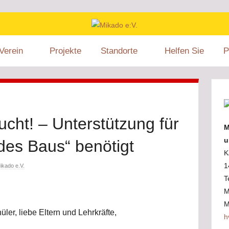
Mikado
Mikado
Verein
Projekte
Standorte
Helfen Sie
P
e.V.
wurde
e:V.
im
Jahr
1996
ucht! – Unterstützung für
von
M
Menschen
u
 des Baus“ benötigt
ins
K
Leben
1
ikado e.V.
gerufen,
T
die
M
sich
M
ler, liebe Eltern und Lehrkräfte,
aktiv
h
in