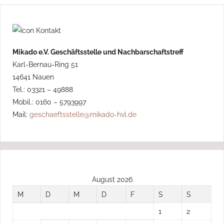
Mikado e.V. Geschäftsstelle und Nachbarschaftstreff
Karl-Bernau-Ring 51
14641 Nauen
Tel.: 03321 – 49888
Mobil.: 0160 – 5793997
Mail:
geschaeftsstelle@mikado-hvl.de
August 2026
M
D
M
D
F
S
S
1
2