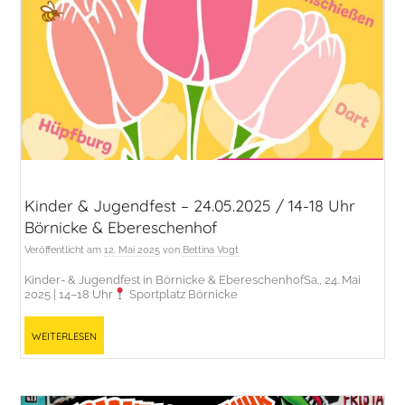
ihren
Heimatorten
im
Havelland
engagieren
und
beteiligen
wollten.
Kinder & Jugendfest – 24.05.2025 / 14-18 Uhr
Börnicke & Ebereschenhof
Veröffentlicht am
12. Mai 2025
von
Bettina Vogt
Kinder- & Jugendfest in Börnicke & EbereschenhofSa., 24. Mai
2025 | 14–18 Uhr
Sportplatz Börnicke
Weiterlesen