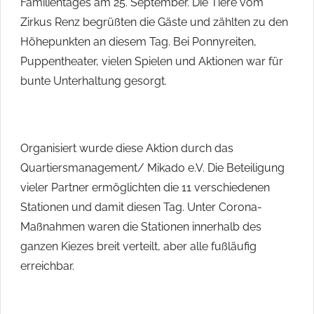
Familientages am 25. September. Die Tiere vom
ihren
Zirkus Renz begrüßten die Gäste und zählten zu den
Heimatorten
Höhepunkten an diesem Tag. Bei Ponnyreiten,
im
Puppentheater, vielen Spielen und Aktionen war für
Havelland
engagieren
bunte Unterhaltung gesorgt.
und
beteiligen
wollten.
Organisiert wurde diese Aktion durch das
Quartiersmanagement/ Mikado e.V. Die Beteiligung
vieler Partner ermöglichten die 11 verschiedenen
Stationen und damit diesen Tag. Unter Corona-
Maßnahmen waren die Stationen innerhalb des
ganzen Kiezes breit verteilt, aber alle fußläufig
erreichbar.