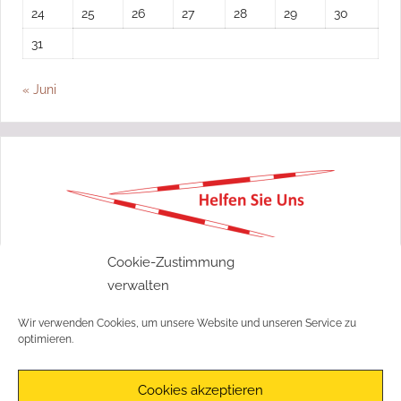
24
25
26
27
28
29
30
31
« Juni
„Ohne Moos nix los“
Cookie-Zustimmung
verwalten
Wir freuen uns über jede Spende!
Wir verwenden Cookies, um unsere Website und unseren Service zu
Jetzt spenden!
optimieren.
Cookies akzeptieren