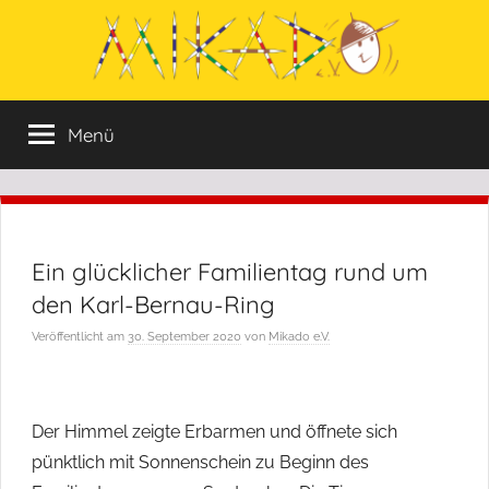
Zum
Inhalt
springen
Mikado
Mikado
Menü
e.V.
e:V.
wurde
im
Jahr
1996
Ein glücklicher Familientag rund um
von
Menschen
den Karl-Bernau-Ring
ins
Veröffentlicht am
30. September 2020
von
Mikado e.V.
Leben
gerufen,
die
sich
Der Himmel zeigte Erbarmen und öffnete sich
aktiv
pünktlich mit Sonnenschein zu Beginn des
in