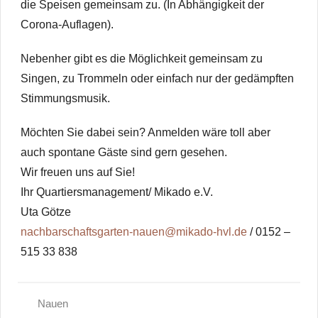
die Speisen gemeinsam zu. (In Abhängigkeit der
im
Havelland
Corona-Auflagen).
engagieren
und
Nebenher gibt es die Möglichkeit gemeinsam zu
beteiligen
Singen, zu Trommeln oder einfach nur der gedämpften
wollten.
Stimmungsmusik.
Möchten Sie dabei sein? Anmelden wäre toll aber
auch spontane Gäste sind gern gesehen.
Wir freuen uns auf Sie!
Ihr Quartiersmanagement/ Mikado e.V.
Uta Götze
nachbarschaftsgarten-nauen@mikado-hvl.de
/ 0152 –
515 33 838
Nauen