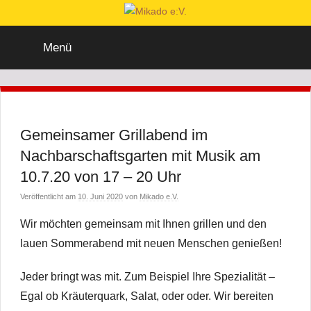
Zum
Inhalt
Mikado
Mikado
springen
Menü
e.V.
wurde
e:V.
im
Jahr
1996
Gemeinsamer Grillabend im
von
Menschen
Nachbarschaftsgarten mit Musik am
ins
10.7.20 von 17 – 20 Uhr
Leben
Veröffentlicht am
10. Juni 2020
von
Mikado e.V.
gerufen,
die
Wir möchten gemeinsam mit Ihnen grillen und den
sich
lauen Sommerabend mit neuen Menschen genießen!
aktiv
in
Jeder bringt was mit. Zum Beispiel Ihre Spezialität –
ihren
Egal ob Kräuterquark, Salat, oder oder. Wir bereiten
Heimatorten