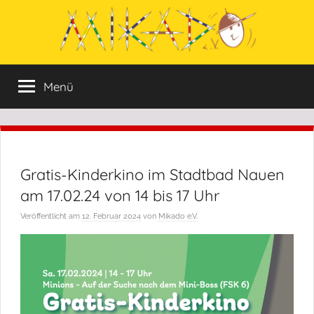
Zum
Inhalt
springen
Mikado
Mikado
Menü
e.V.
e:V.
wurde
im
Jahr
1996
Gratis-Kinderkino im Stadtbad Nauen
von
Menschen
am 17.02.24 von 14 bis 17 Uhr
ins
Veröffentlicht am
12. Februar 2024
von
Mikado e.V.
Leben
gerufen,
die
sich
aktiv
in