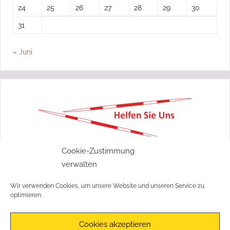
24
25
26
27
28
29
30
31
« Juni
„Ohne Moos nix los“
Cookie-Zustimmung
verwalten
Wir freuen uns über jede Spende!
Wir verwenden Cookies, um unsere Website und unseren Service zu
Jetzt spenden!
optimieren.
Cookies akzeptieren