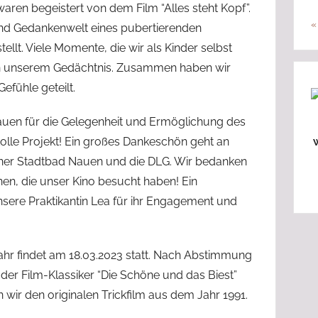
aren begeistert von dem Film “Alles steht Kopf”.
«
 und Gedankenwelt eines pubertierenden
llt. Viele Momente, die wir als Kinder selbst
f in unserem Gedächtnis. Zusammen haben wir
efühle geteilt.
Nauen für die Gelegenheit und Ermöglichung des
olle Projekt! Ein großes Dankeschön geht an
W
ner Stadtbad Nauen und die DLG. Wir bedanken
nen, die unser Kino besucht haben! Ein
sere Praktikantin Lea für ihr Engagement und
jahr findet am 18.03.2023 statt. Nach Abstimmung
 der Film-Klassiker “Die Schöne und das Biest”
 wir den originalen Trickfilm aus dem Jahr 1991.