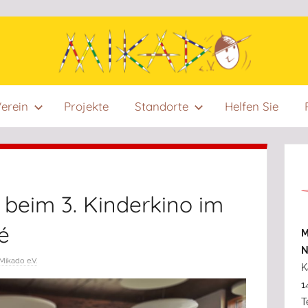
Mikado
Mikado
erein
Projekte
Standorte
Helfen Sie
e.V.
wurde
e:V.
im
Jahr
1996
 beim 3. Kinderkino im
von
Menschen
é
M
ins
N
Leben
Mikado e.V.
K
gerufen,
1
die
T