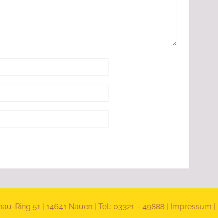
nau-Ring 51 | 14641 Nauen | Tel.: 03321 – 49888 |
Impressum
|