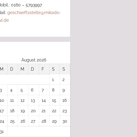
obil.: 0160 – 5793997
ail:
geschaeftsstelle@mikado-
vl.de
August 2026
M
D
M
D
F
S
S
1
2
3
4
5
6
7
8
9
10
11
12
13
14
15
16
17
18
19
20
21
22
23
24
25
26
27
28
29
30
31