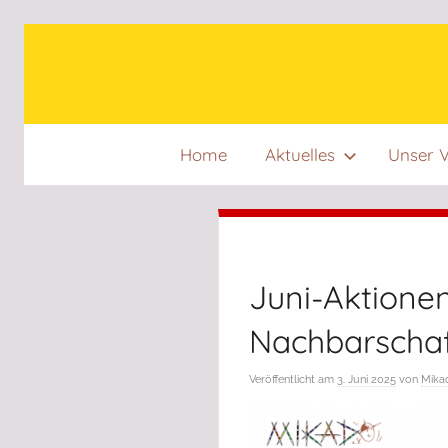
Zum
Inhalt
springen
Home
Aktuelles
Unser V
Juni-Aktione
Nachbarschaf
Veröffentlicht am
3. Juni 2025
von
Mikad