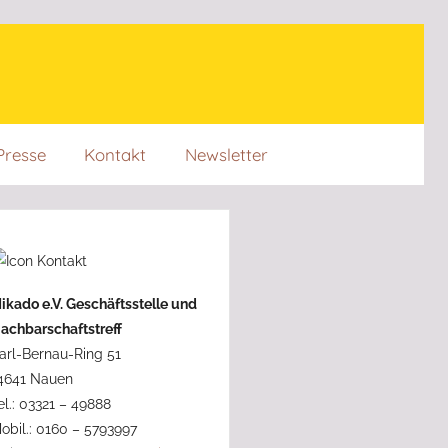
Presse
Kontakt
Newsletter
ikado e.V. Geschäftsstelle und
achbarschaftstreff
arl-Bernau-Ring 51
4641 Nauen
el.: 03321 – 49888
obil.: 0160 – 5793997