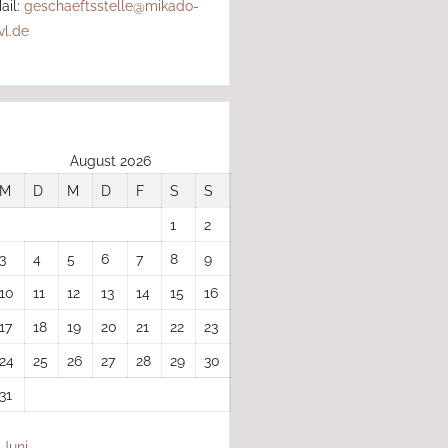
ail:
geschaeftsstelle@mikado-
vl.de
August 2026
M
D
M
D
F
S
S
1
2
3
4
5
6
7
8
9
10
11
12
13
14
15
16
17
18
19
20
21
22
23
24
25
26
27
28
29
30
31
 Juni