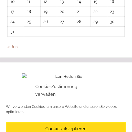
10
11
12
13
14
15
16
17
18
19
20
21
22
23
24
25
26
27
28
29
30
31
« Juni
„Ohne Moos nix los“
Cookie-Zustimmung
verwalten
Wir freuen uns über jede Spende!
Wir verwenden Cookies, um unsere Website und unseren Service zu
Jetzt spenden!
optimieren.
Cookies akzeptieren