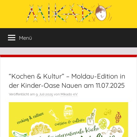
Zum
Inhalt
springen
Mikado
Mikado
Menü
e.V.
e:V.
wurde
im
Jahr
1996
“Kochen & Kultur” – Moldau-Edition in
von
Menschen
der Kinder-Oase Nauen am 11.07.2025
ins
Veröffentlicht am
9. Juli 2025
von
Mikado e.V.
Leben
gerufen,
die
sich
aktiv
in