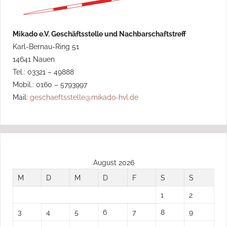
Mikado e.V. Geschäftsstelle und Nachbarschaftstreff
Karl-Bernau-Ring 51
14641 Nauen
Tel.: 03321 – 49888
Mobil.: 0160 – 5793997
Mail:
geschaeftsstelle@mikado-hvl.de
August 2026
M
D
M
D
F
S
S
1
2
3
4
5
6
7
8
9