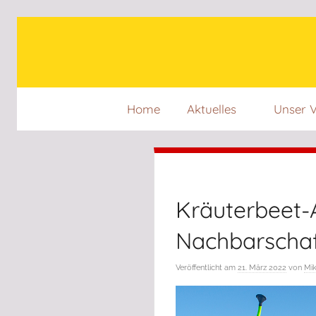
Zum
Inhalt
springen
Home
Aktuelles
Unser V
Kräuterbeet-
Nachbarschaf
Veröffentlicht am
21. März 2022
von
Mik