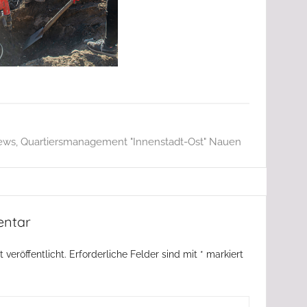
ews
,
Quartiersmanagement "Innenstadt-Ost" Nauen
entar
 veröffentlicht.
Erforderliche Felder sind mit
*
markiert