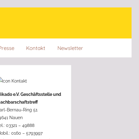
Presse
Kontakt
Newsletter
ikado e.V. Geschäftsstelle und
achbarschaftstreff
arl-Bernau-Ring 51
4641 Nauen
el.: 03321 – 49888
obil.: 0160 – 5793997