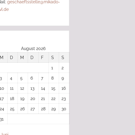
ail:
geschaeftsstelle@mikado-
vl.de
August 2026
M
D
M
D
F
S
S
1
2
3
4
5
6
7
8
9
10
11
12
13
14
15
16
17
18
19
20
21
22
23
24
25
26
27
28
29
30
31
 Juni