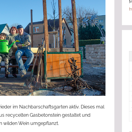
sich
M
aktiv
h
in
ihren
Heimatorten
im
Havelland
engagieren
und
beteiligen
wollten.
 wieder im Nachbarschaftsgarten aktiv. Dieses mal
us recycelten Gasbetonstein gestaltet und
 wilden Wein umgepflanzt.
«