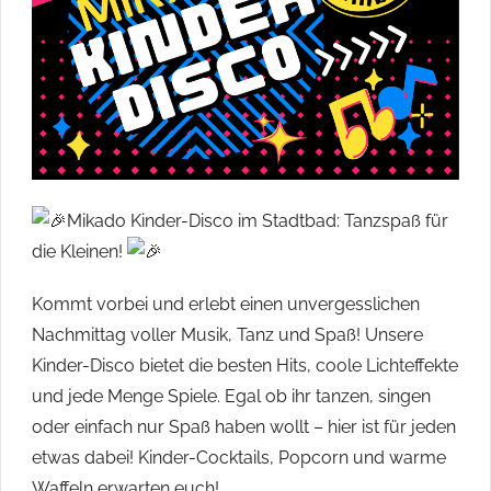
ihren
Heimatorten
im
Havelland
engagieren
und
beteiligen
wollten.
Mikado Kinder-Disco im Stadtbad: Tanzspaß für
die Kleinen!
Kommt vorbei und erlebt einen unvergesslichen
Nachmittag voller Musik, Tanz und Spaß! Unsere
Kinder-Disco bietet die besten Hits, coole Lichteffekte
und jede Menge Spiele. Egal ob ihr tanzen, singen
oder einfach nur Spaß haben wollt – hier ist für jeden
etwas dabei! Kinder-Cocktails, Popcorn und warme
Waffeln erwarten euch!