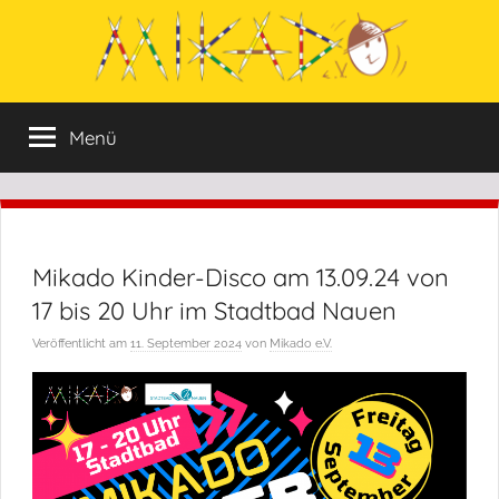
Zum
Inhalt
springen
Mikado
Mikado
Menü
e.V.
e:V.
wurde
im
Jahr
1996
Mikado Kinder-Disco am 13.09.24 von
von
Menschen
17 bis 20 Uhr im Stadtbad Nauen
ins
Veröffentlicht am
11. September 2024
von
Mikado e.V.
Leben
gerufen,
die
sich
aktiv
in