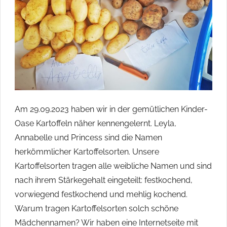
ihren
Heimatorten
im
Havelland
engagieren
und
beteiligen
wollten.
Am 29.09.2023 haben wir in der gemütlichen Kinder-
Oase Kartoffeln näher kennengelernt. Leyla,
Annabelle und Princess sind die Namen
herkömmlicher Kartoffelsorten. Unsere
Kartoffelsorten tragen alle weibliche Namen und sind
nach ihrem Stärkegehalt eingeteilt: festkochend,
vorwiegend festkochend und mehlig kochend.
Warum tragen Kartoffelsorten solch schöne
Mädchennamen? Wir haben eine Internetseite mit