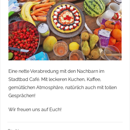
ihren
Heimatorten
im
Havelland
engagieren
und
beteiligen
wollten.
Eine nette Verabredung mit den Nachbarn im
Stadtbad Café. Mit leckeren Kuchen, Kaffee,
gemütlichen Atmosphäre, natürlich auch mit tollen
Gesprächen!
Wir freuen uns auf Euch!