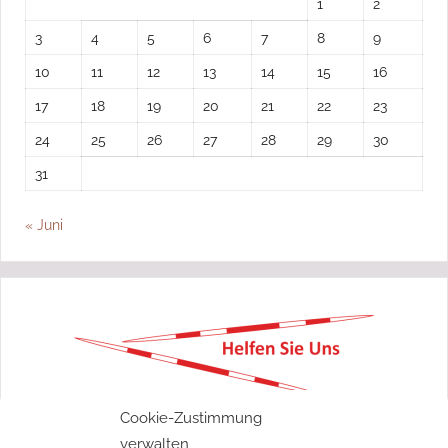
1
2
3
4
5
6
7
8
9
10
11
12
13
14
15
16
17
18
19
20
21
22
23
24
25
26
27
28
29
30
31
« Juni
„Ohne Moos nix los“
Cookie-Zustimmung
verwalten