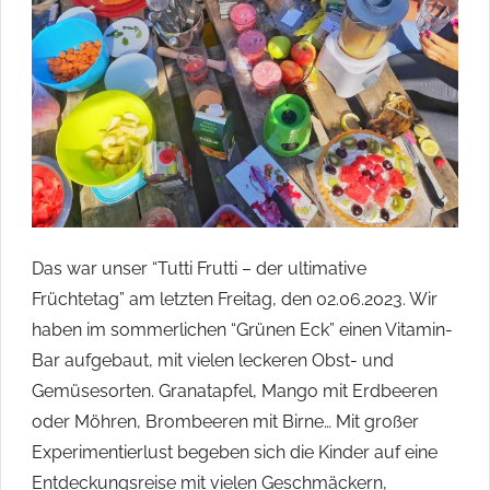
ihren
Heimatorten
im
Havelland
engagieren
und
beteiligen
wollten.
Das war unser “Tutti Frutti – der ultimative
Früchtetag” am letzten Freitag, den 02.06.2023. Wir
haben im sommerlichen “Grünen Eck” einen Vitamin-
Bar aufgebaut, mit vielen leckeren Obst- und
Gemüsesorten. Granatapfel, Mango mit Erdbeeren
oder Möhren, Brombeeren mit Birne… Mit großer
Experimentierlust begeben sich die Kinder auf eine
Entdeckungsreise mit vielen Geschmäckern,