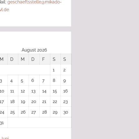
ail:
geschaeftsstelle@mikado-
vl.de
August 2026
M
D
M
D
F
S
S
1
2
3
4
5
6
7
8
9
10
11
12
13
14
15
16
17
18
19
20
21
22
23
24
25
26
27
28
29
30
31
 Juni