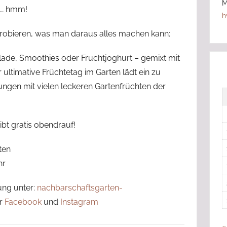
sich
M
t … hmm!
aktiv
h
in
obieren, was man daraus alles machen kann:
ihren
Heimatorten
ade, Smoothies oder Fruchtjoghurt – gemixt mit
im
 ultimative Früchtetag im Garten lädt ein zu
Havelland
ngen mit vielen leckeren Gartenfrüchten der
engagieren
und
beteiligen
ibt gratis obendrauf!
wollten.
ten
hr
ung unter:
nachbarschaftsgarten-
r
Facebook
und
Instagram
«