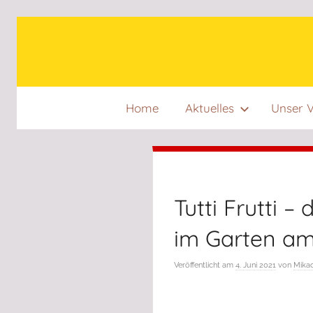
Zum
Inhalt
springen
Home
Aktuelles
Unser V
Tutti Frutti –
im Garten am 
Veröffentlicht am
4. Juni 2021
von
Mikad