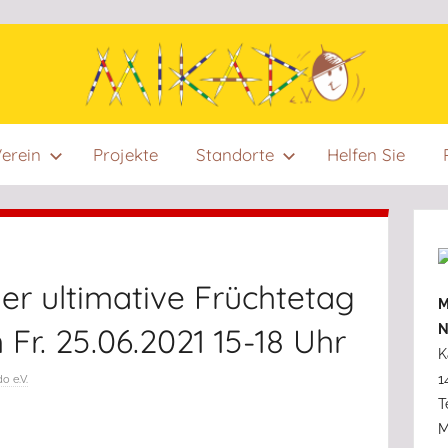
Mikado
Mikado
erein
Projekte
Standorte
Helfen Sie
e.V.
wurde
e:V.
im
Jahr
1996
 der ultimative Früchtetag
von
M
Menschen
N
Fr. 25.06.2021 15-18 Uhr
ins
K
Leben
1
o e.V.
gerufen,
T
die
M