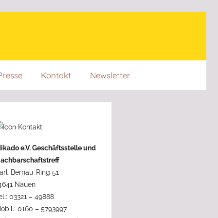
Presse
Kontakt
Newsletter
ikado e.V. Geschäftsstelle und
achbarschaftstreff
arl-Bernau-Ring 51
4641 Nauen
el.: 03321 – 49888
obil.: 0160 – 5793997