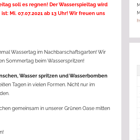
sich
itag soll es regnen! Der Wasserspieltag wird
M
aktiv
M
st: Mi. 07.07.2021 ab 13 Uhr! Wir freuen uns
in
h
ihren
Heimatorten
im
Havelland
hmal Wassertag im Nachbarschaftsgarten! Wir
engagieren
den Sommertag beim Wasserspritzen!
und
beteiligen
anschen, Wasser spritzen und Wasserbomben
wollten.
eißen Tagen in vielen Formen. Nicht nur im
den.
chen gemeinsam in unserer Grünen Oase mitten
n!