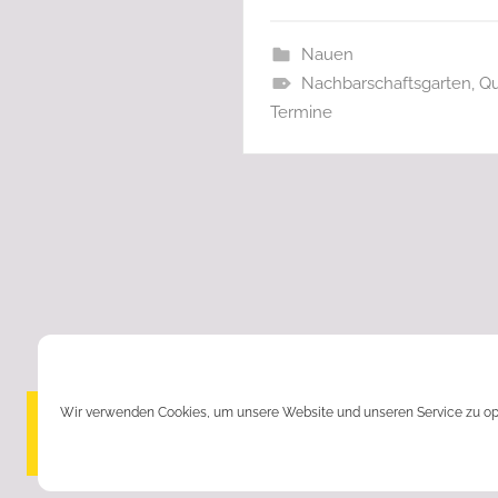
Nauen
Nachbarschaftsgarten
,
Qu
Termine
Wir verwenden Cookies, um unsere Website und unseren Service zu op
© Mikado e.V. | Geschäftsstelle: Karl-Ber