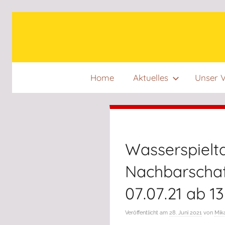
Zum
Inhalt
springen
Home
Aktuelles
Unser V
Wasserspielt
Nachbarschaf
07.07.21 ab 1
Veröffentlicht am
28. Juni 2021
von
Mika