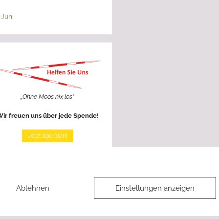
 Juni
„Ohne Moos nix los“
ir freuen uns über jede Spende!
Jetzt spenden!
Ablehnen
Einstellungen anzeigen
Datenschutzerklärung
|
Cookie-Richtlinie