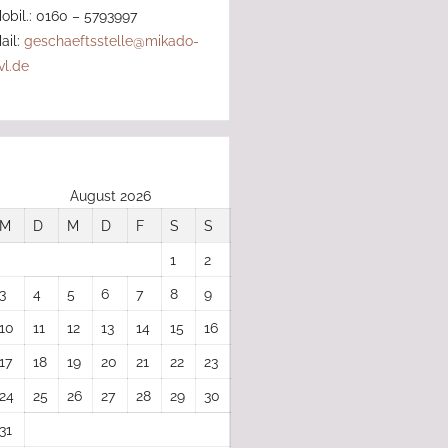
obil.: 0160 – 5793997
ail:
geschaeftsstelle@mikado-
vl.de
August 2026
M
D
M
D
F
S
S
1
2
3
4
5
6
7
8
9
10
11
12
13
14
15
16
17
18
19
20
21
22
23
24
25
26
27
28
29
30
31