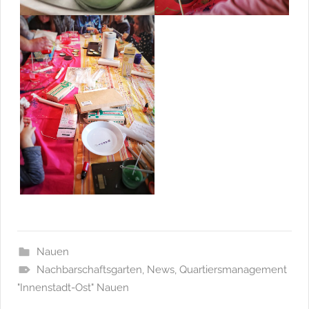
Nauen
Nachbarschaftsgarten
,
News
,
Quartiersmanagement
"Innenstadt-Ost" Nauen