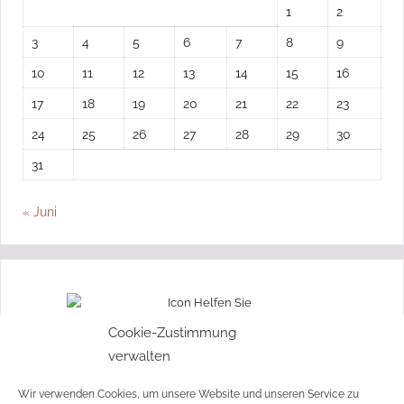
1
2
3
4
5
6
7
8
9
10
11
12
13
14
15
16
17
18
19
20
21
22
23
24
25
26
27
28
29
30
31
« Juni
„Ohne Moos nix los“
Cookie-Zustimmung
verwalten
Wir freuen uns über jede Spende!
Wir verwenden Cookies, um unsere Website und unseren Service zu
Jetzt spenden!