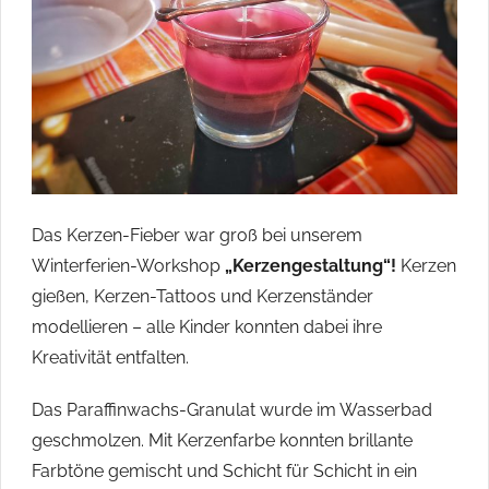
ihren
Heimatorten
im
Havelland
engagieren
und
beteiligen
wollten.
Das Kerzen-Fieber war groß bei unserem
Winterferien-Workshop
„Kerzengestaltung“!
Kerzen
gießen, Kerzen-Tattoos und Kerzenständer
modellieren – alle Kinder konnten dabei ihre
Kreativität entfalten.
Das Paraffinwachs-Granulat wurde im Wasserbad
geschmolzen. Mit Kerzenfarbe konnten brillante
Farbtöne gemischt und Schicht für Schicht in ein