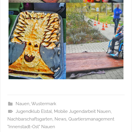
Nauen
,
Wustermark
Jugendklub Elstal
,
Mobile Jugendarbeit Nauen
,
Nachbarschaftsgarten
,
News
,
Quartiersmanagement
"Innenstadt-Ost" Nauen