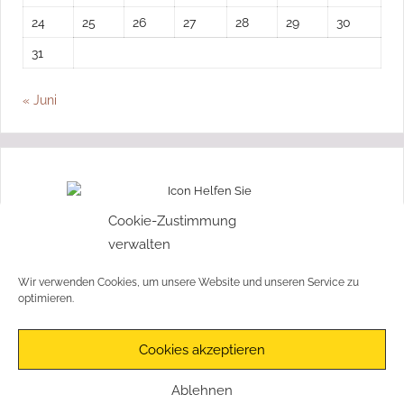
24
25
26
27
28
29
30
31
« Juni
„Ohne Moos nix los“
Cookie-Zustimmung
verwalten
Wir freuen uns über jede Spende!
Wir verwenden Cookies, um unsere Website und unseren Service zu
Jetzt spenden!
optimieren.
Cookies akzeptieren
© Mikado e.V. | Geschäftsstelle: Karl-Bernau-Ring 51 | 14641
Ablehnen