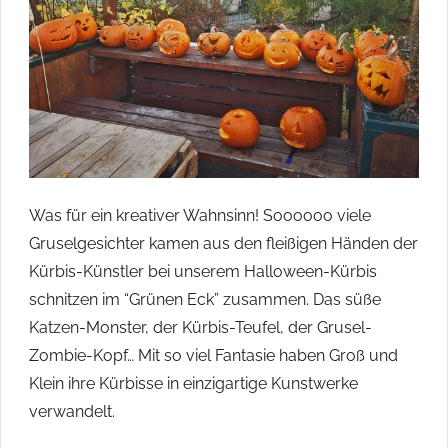
ihren
Heimatorten
im
Havelland
engagieren
und
beteiligen
wollten.
Was für ein kreativer Wahnsinn! Soooooo viele
Gruselgesichter kamen aus den fleißigen Händen der
Kürbis-Künstler bei unserem Halloween-Kürbis
schnitzen im “Grünen Eck” zusammen. Das süße
Katzen-Monster, der Kürbis-Teufel, der Grusel-
Zombie-Kopf… Mit so viel Fantasie haben Groß und
Klein ihre Kürbisse in einzigartige Kunstwerke
verwandelt.